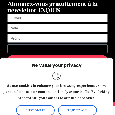
Abonnez-vous gratuitement à la
newsletter EXQUIS
ENVOYER
We value your privacy
Magazine Exquis© 2026 Tous droits réservés -Made with ♥️
We use cookies to enhance your browsing experience, serve
by
Agence de communication JOUR J
personalised ads or content, and analyse our traffic. By clicking
"Accept All", you consent to our use of cookies.
CUSTOMISE
REJECT ALL