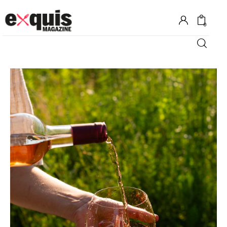
0
Hôtels
Gastronomie
Recettes
Shopping
Évènements