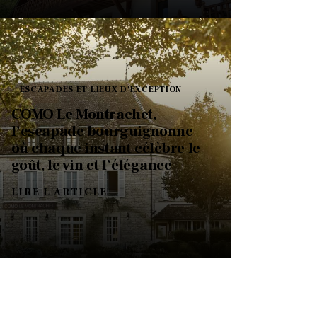
ESCAPADES ET LIEUX D'EXCEPTION
COMO Le Montrachet,
l’escapade bourguignonne
où chaque instant célèbre le
goût, le vin et l’élégance
LIRE L'ARTICLE