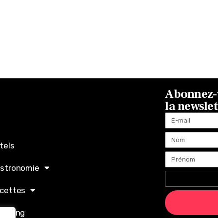
Abonnez-v
la newsle
tels
stronomie
cettes
opping