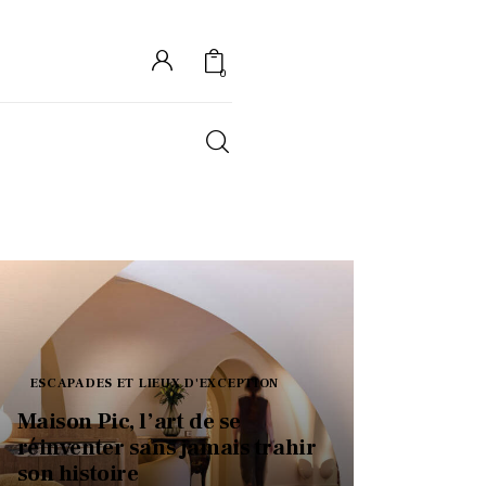
0
S
ESCAPADES ET LIEUX D'EXCEPTION
Maison Pic, l’art de se
réinventer sans jamais trahir
son histoire