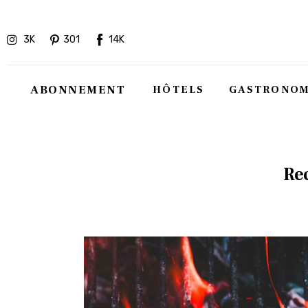
Hôtels
3K
301
14K
Gastronomie
Recettes
ABONNEMENT
HÔTELS
GASTRONOM
Shopping
Évènements
Rec