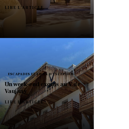
LIRE L'ARTICLE
ESCAPADES ET LIEUX D'EXCEPTION
Un week-end exquis au V de
Vaujany
LIRE L'ARTICLE