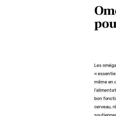
Omé
pou
Les oméga‑
« essentie
même en qu
l’alimentat
bon foncti
cerveau, r
soutiennent