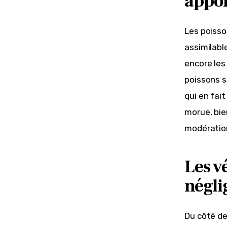
appo
Les poisso
assimilabl
encore les
poissons s
qui en fai
morue, bie
modération
Les v
négli
Du côté des