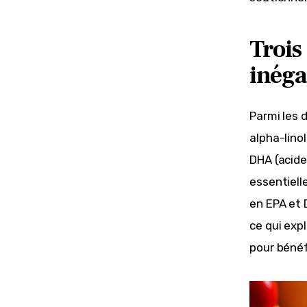
Trois
inéga
Parmi les 
alpha-linol
DHA (acide
essentiell
en EPA et 
ce qui exp
pour bénéf