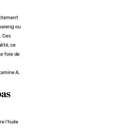
ectement 
hareng ou 
. Ces 
ité, ce 
e foie de 
tamine A.
pas
e l’huile 