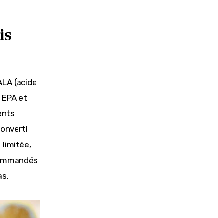
is
LA (acide 
 EPA et 
ents 
onverti 
limitée, 
ecommandés 
as.