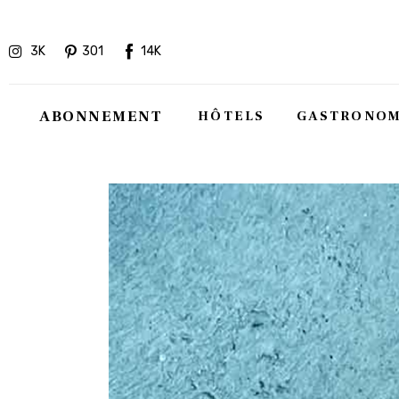
Hôtels
3K
301
14K
Gastronomie
Recettes
ABONNEMENT
HÔTELS
GASTRONOM
Shopping
Évènements