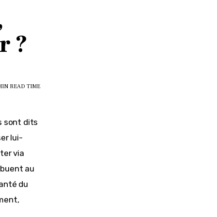
,
r ?
MIN
READ TIME
 sont dits 
er lui-
er via 
ibuent au 
anté du 
ment, 