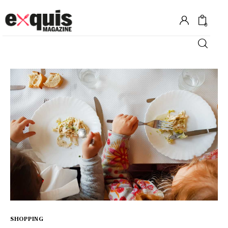
0
Hôtels
Gastronomie
Recettes
Shopping
Évènements
SHOPPING