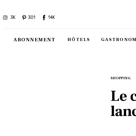
Hôtels
3K
301
14K
Gastronomie
Recettes
ABONNEMENT
HÔTELS
GASTRONOM
Shopping
Évènements
SHOPPING
Le 
lan