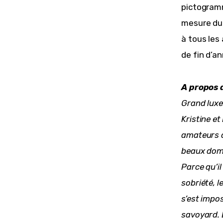
pictogram
mesure du 
à tous les
de fin d’an
A propos d
Grand luxe 
Kristine e
amateurs de
beaux doma
Parce qu’il
sobriété, l
s’est impo
savoyard. L