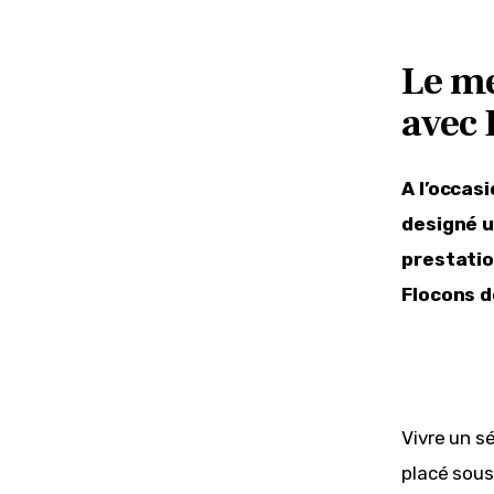
Le me
avec
A l’occas
designé u
prestatio
Flocons d
Vivre un s
placé sous