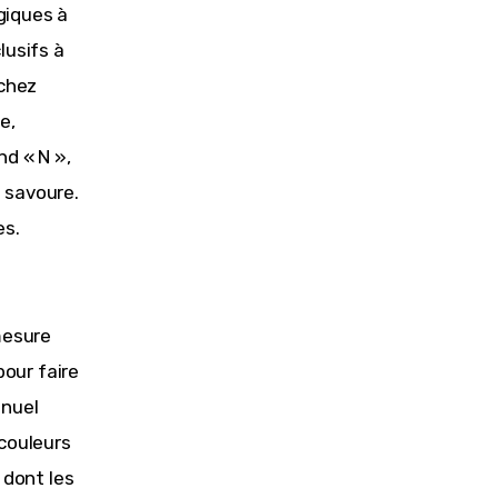
iques à 
usifs à 
chez 
e, 
d « N », 
 savoure. 
es.
mesure 
our faire 
nuel 
couleurs 
 dont les 