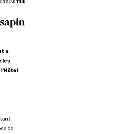
MIN
READ TIME
 sapin
t a 
 les 
l’Hôtel 
tant 
èse de 