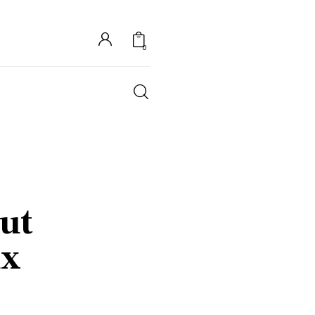
0
S
ut
ux