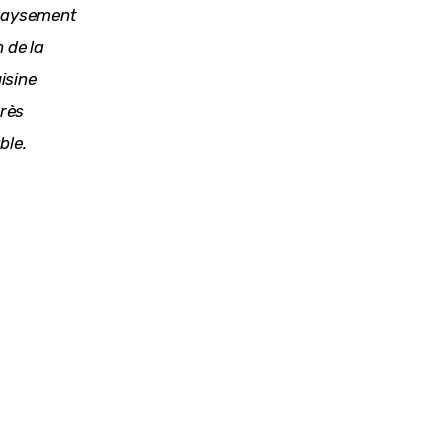
épaysement 
 de la 
sine 
rès 
ble.