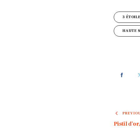
3 ÉTOIL
HAUTE S
PREVIO
Pistil d’o