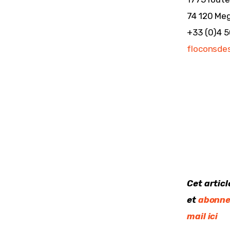
74 120 Me
+33 (0)4 5
floconsde
Cet artic
et 
abonne
mail ici