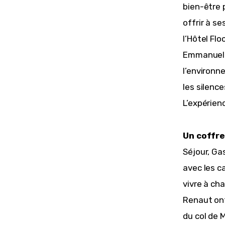
bien-être 
offrir à s
l’Hôtel Fl
Emmanuel R
l’environn
les silenc
L’expérienc
Un coffre
Séjour, Ga
avec les ca
vivre à ch
Renaut ont
du col de 