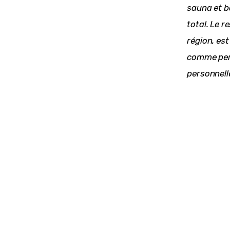
sauna et b
total. Le r
région, es
comme pers
personnelle