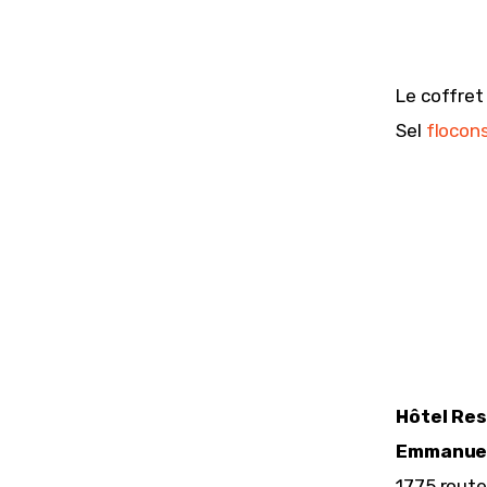
Le coffret
Sel 
flocon
Hôtel Res
Emmanuel
1775 route