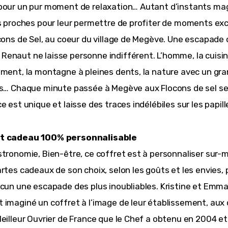
pour un pur moment de relaxation… Autant d’instants mag
es proches pour leur permettre de profiter de moments excl
ocons de Sel, au coeur du village de Megève. Une escapade 
enaut ne laisse personne indifférent. L’homme, la cuisin
ement, la montagne à pleines dents, la nature avec un gran
es… Chaque minute passée à Megève aux Flocons de sel se
e est unique et laisse des traces indélébiles sur les papill
t cadeau 100% personnalisable
stronomie, Bien-être, ce coffret est à personnaliser sur-
rtes cadeaux de son choix, selon les goûts et les envies, p
acun une escapade des plus inoubliables. Kristine et Emma
 imaginé un coffret à l’image de leur établissement, aux 
Meilleur Ouvrier de France que le Chef a obtenu en 2004 et