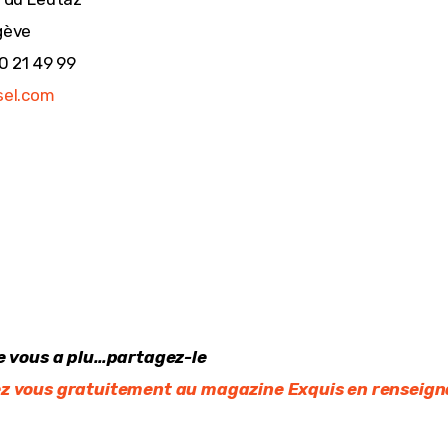
gève
0 21 49 99
sel.com
le vous a plu…partagez-le
z vous gratuitement au magazine Exquis en renseigna