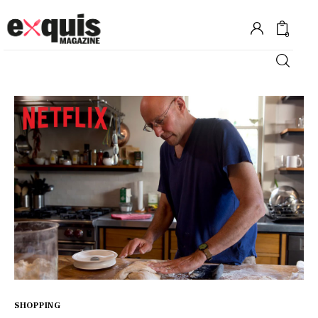
0
Hôtels
Gastronomie
Recettes
Shopping
Évènements
SHOPPING