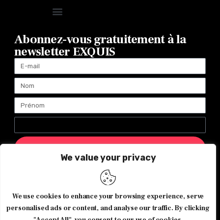
Abonnez-vous gratuitement à la
newsletter EXQUIS
ENVOYER
We value your privacy
Magazine Exquis© 2026 Tous droits réservés -Made with ♥️
We use cookies to enhance your browsing experience, serve
by
Agence de communication JOUR J
personalised ads or content, and analyse our traffic. By clicking