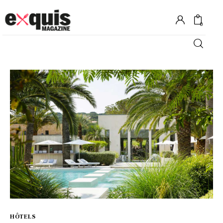
0
Hôtels
Gastronomie
Recettes
Shopping
Évènements
HÔTELS