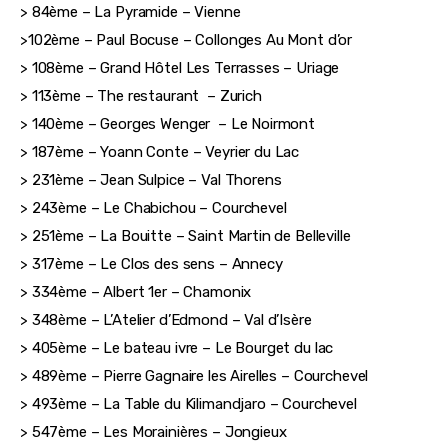
> 84ème – La Pyramide – Vienne
>102ème – Paul Bocuse – Collonges Au Mont d’or
> 108ème – Grand Hôtel Les Terrasses – Uriage
> 113ème – The restaurant  – Zurich
> 140ème – Georges Wenger  – Le Noirmont
> 187ème – Yoann Conte – Veyrier du Lac
> 231ème – Jean Sulpice – Val Thorens
> 243ème – Le Chabichou – Courchevel
> 251ème – La Bouitte – Saint Martin de Belleville
> 317ème – Le Clos des sens – Annecy
> 334ème – Albert 1er – Chamonix
> 348ème – L’Atelier d’Edmond – Val d’Isère
> 405ème – Le bateau ivre – Le Bourget du lac
> 489ème – Pierre Gagnaire les Airelles – Courchevel
> 493ème – La Table du Kilimandjaro – Courchevel
> 547ème – Les Morainières – Jongieux