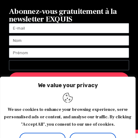
Abonnez-vous gratuitement à la
newsletter EXQUIS
ENVOYER
We value your privacy
Magazine Exquis© 2026 Tous droits réservés -Made with ♥️
We use cookies to enhance your browsing experience, serve
by
Agence de communication JOUR J
personalised ads or content, and analyse our traffic. By clicking
"Accept All", you consent to our use of cookies.