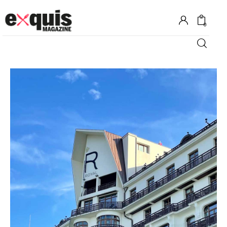
0
Hôtels
Gastronomie
Recettes
Shopping
Évènements