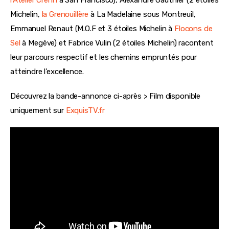
l’Atelier Crenn
à San Francisco), Alexandre Gauthier (2 étoiles
Michelin,
la Grenouillère
à La Madelaine sous Montreuil,
Emmanuel Renaut (M.O.F et 3 étoiles Michelin à
Flocons de
Sel
à Megève) et Fabrice Vulin (2 étoiles Michelin) racontent
leur parcours respectif et les chemins empruntés pour
atteindre l’excellence.
Découvrez la bande-annonce ci-après > Film disponible
uniquement sur
ExquisTV.fr