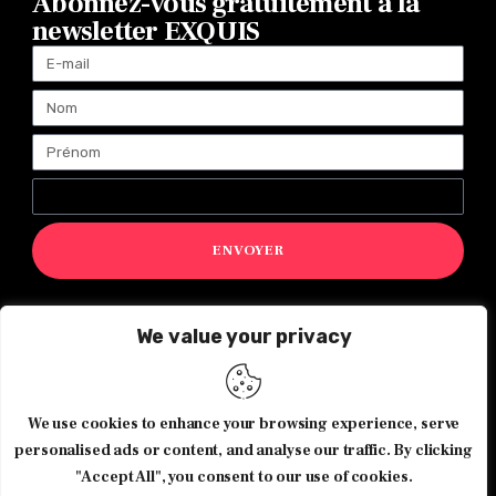
Abonnez-vous gratuitement à la
newsletter EXQUIS
ENVOYER
We value your privacy
Magazine Exquis© 2026 Tous droits réservés -Made with ♥️
by
Agence de communication JOUR J
We use cookies to enhance your browsing experience, serve
personalised ads or content, and analyse our traffic. By clicking
"Accept All", you consent to our use of cookies.