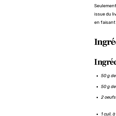
Seulement 
issue du li
en faisant
Ingré
Ingréd
50 g de
50 g de
2 oeufs
1 cuil. 