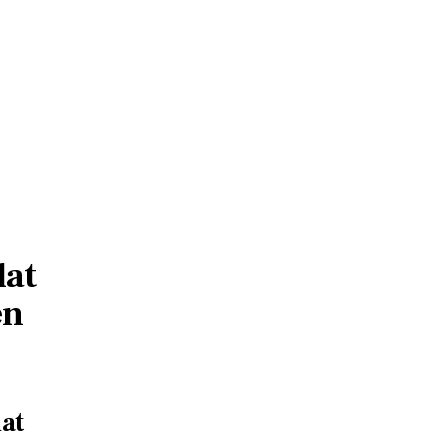
lat
en
lat