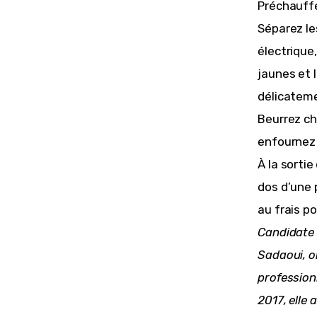
Préchauffez
Séparez le
électrique
jaunes et l
délicateme
Beurrez ch
enfournez 
À la sorti
dos d’une 
au frais p
Candidate 
Sadaoui, o
professionn
2017, elle