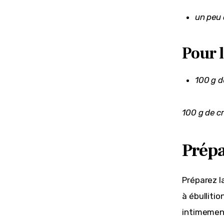
un peu 
Pour l
100 g d
100 g de 
Prépa
Préparez l
à ébullitio
intimemen