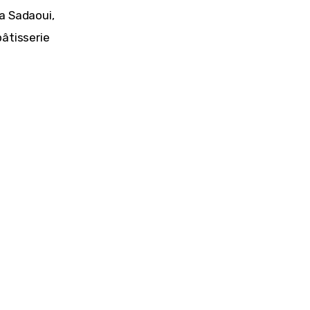
a Sadaoui, 
pâtisserie 