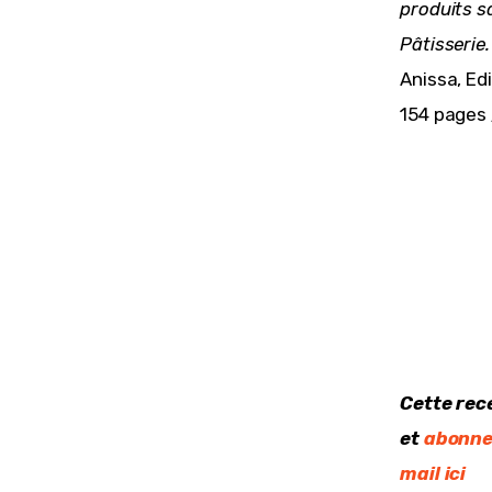
produits s
Pâtisserie.
Anissa, Edi
154 pages 
Cette rec
et 
abonne
mail ici