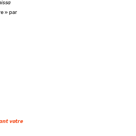
nissa
re » par
nt votre 