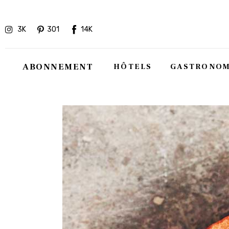
Hôtels
3K
301
14K
Gastronomie
Recettes
ABONNEMENT
HÔTELS
GASTRONOM
Shopping
Évènements