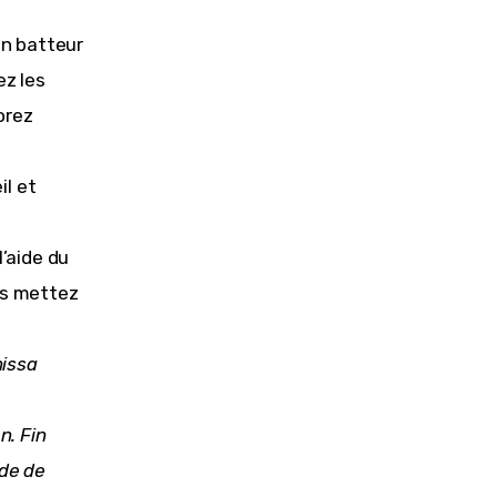
un batteur
ez les
orez
il et
l’aide du
is mettez
nissa
n. Fin
nde
de