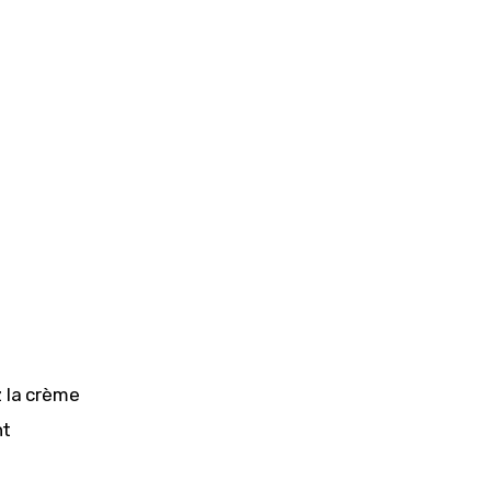
z la crème
nt