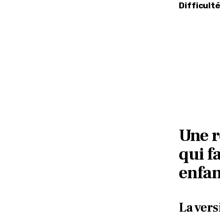
Difficulté
Une r
qui f
enfan
La vers