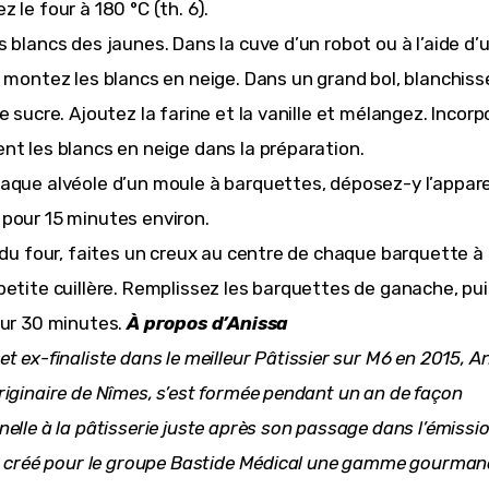
 le four à 180 °C (th. 6).
s blancs des jaunes. Dans la cuve d’un robot ou à l’aide d’
, montez les blancs en neige. Dans un grand bol, blanchiss
e sucre. Ajoutez la farine et la vanille et mélangez. Incorp
nt les blancs en neige dans la préparation.
aque alvéole d’un moule à barquettes, déposez-y l’appare
pour 15 minutes environ.
e du four, faites un creux au centre de chaque barquette à 
petite cuillère. Remplissez les barquettes de ganache, pu
our 30 minutes.
À propos d’Anissa
et ex-finaliste dans
le meilleur Pâtissier sur M6
en 2015, A
riginaire de Nîmes, s’est formée pendant un an de façon
elle à la pâtisserie juste après son passage dans l’émissio
 a créé pour le groupe Bastide Médical une gamme gourma