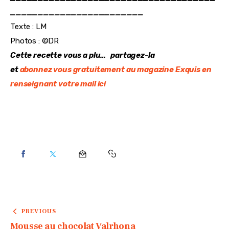
Le service à Whisky, un cadeau original !
Verre à Whisky, 17,94€ – 
Maison du monde 
_____________________________________
________________________
Texte : LM
Photos : ©DR
Cette recette vous a plu… partagez-la
et
abonnez vous gratuitement au magazine Exquis en
renseignant votre mail ici