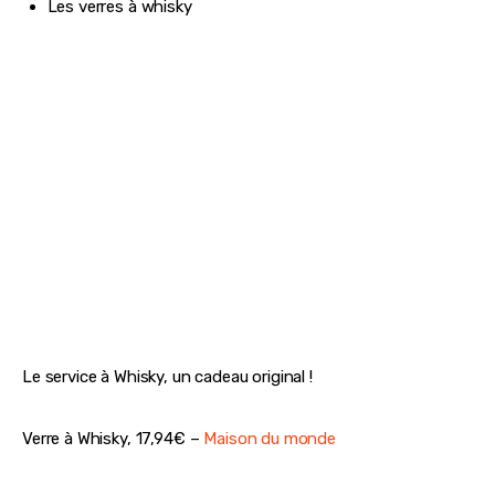
La saison des huîtres est bientôt lancée ! Pour déguster 
ces fruits de mer, il faut respecter une 
certaine technique.
Le coffret propose un duo d’outils pour ouvrir les huîtres 
comme un pro, avec un protège-main en cuir naturel et un 
couteau à huîtres. On adore !
Coffret pour huîtres, 55€ –
Les raffineurs
Les verres à whisky