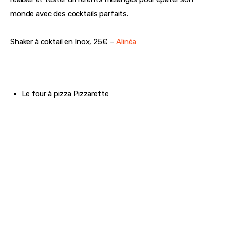
Pour impressionner les invités pendant les apéritifs, cet 
objet est indispensable ! Équipé de recettes, il permet de 
réaliser et tester différents mélanges pour épater son 
monde avec des cocktails parfaits.
Shaker à coktail en Inox, 25€ – 
Alinéa
Le four à pizza Pizzarette