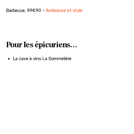
Avis aux amateurs de barbecue, voici le barbecue design et 
pratique.
Un appareil simple d’utilisation qui permet de réaliser de 
grands plats. Grâce à son fumoir électrique Otto de 
Barbecook, fumer les aliments devient un jeu d’enfant !
Barbecue, 99€90 – 
Ambiance et style 
Pour les épicuriens…
La cave à vins La Sommelière