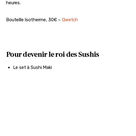
Bouteille en acier inoxydable, qui garde les boissons au frais 
pendant 24 heures et les boissons chaudes pendant 12 
heures.
Bouteille Isotherme, 30€ – 
Qwetch 
Pour devenir le roi des Sushis
Le set à Sushi Maki