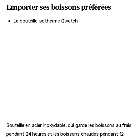
Succès assuré avec cette cave à vins parfaite, aussi bien 
pour le vieillissement des bouteilles que pour les tenir à 
bonne température.
Cave à vin double zone 50 bouteilles La Sommelière, 499€ 
La Sommelière
Emporter ses boissons préférées
La bouteille isotherme Qwetch