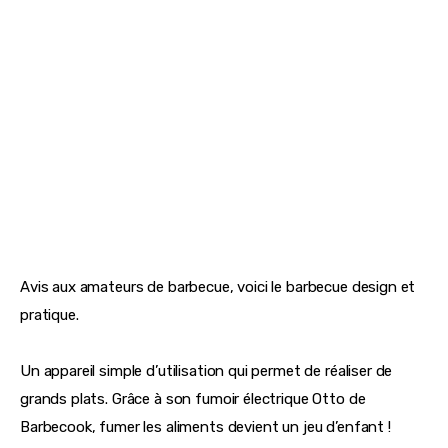
Corn à déguster devant la télévision !
Machine à Pop Corn, 21,95€ –
Casa
Le barbecue Barbecook