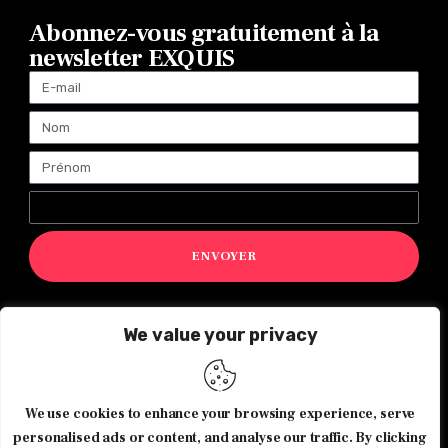
Abonnez-vous gratuitement à la
newsletter EXQUIS
ENVOYER
We value your privacy
Magazine Exquis© 2026 Tous droits réservés -Made with ♥️
by
Agence de communication JOUR J
We use cookies to enhance your browsing experience, serve
personalised ads or content, and analyse our traffic. By clicking