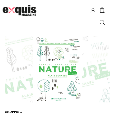
0
Hôtels
Gastronomie
Recettes
Shopping
Évènements
SHOPPING