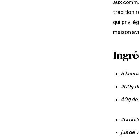
aux comman
tradition r
qui privilé
maison ave
Ingré
6 beau
200g d
40g de
2cl huil
jus de 