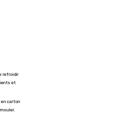
 refroidir
ients et
t en carton
émouler.