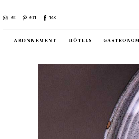
Hôtels
3K
301
14K
Gastronomie
Recettes
ABONNEMENT
HÔTELS
GASTRONOM
Shopping
Évènements