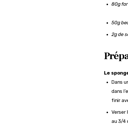
80g far
50g be
2g de s
Prépa
Le spong
Dans un
dans l’
finir av
Verser 
au 3/4 