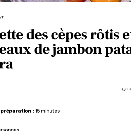
AT
ette des cèpes rôtis e
eaux de jambon pat
ra
3 
préparation :
 15 minutes
ersonnes