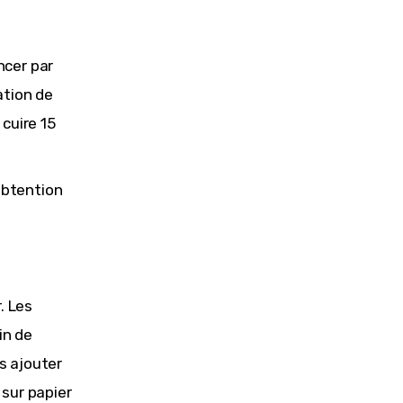
ncer par
ation de
 cuire 15
obtention
. Les
in de
is ajouter
 sur papier