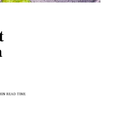
t
a
MIN
READ TIME