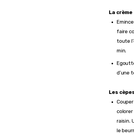
La crème
Emincer
faire c
toute l
min.
Egoutte
d’une 
Les cèpes
Couper 
colorer
raisin.
le beur