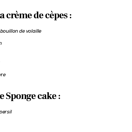
a crème de cèpes :
bouillon de volaille
n
s
vre
e Sponge cake :
persil