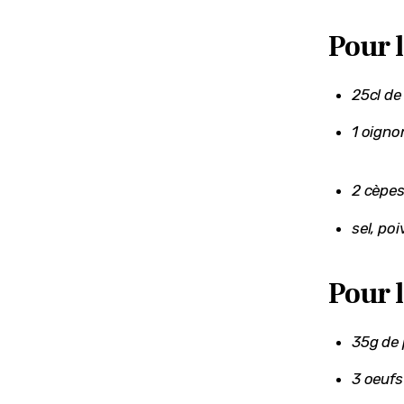
Pour l
25cl de 
1 oigno
2 cèpe
sel, poi
Pour l
35g de 
3 oeufs