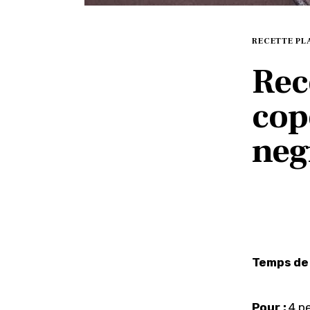
RECETTE PL
Rec
cop
neg
Temps de 
Pour :
 4 p