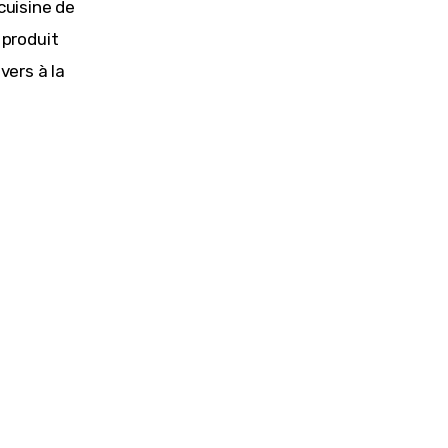
uisine de 
produit 
ers à la 