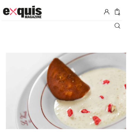
0
Hôtels
Gastronomie
Recettes
Shopping
Évènements