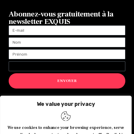
Abonnez-vous gratuitement à la
newsletter EXQUIS
ENVOYER
We value your privacy
Magazine Exquis© 2026 Tous droits réservés -Made with ♥️
by
Agence de communication JOUR J
We use cookies to enhance your browsing experience, serve