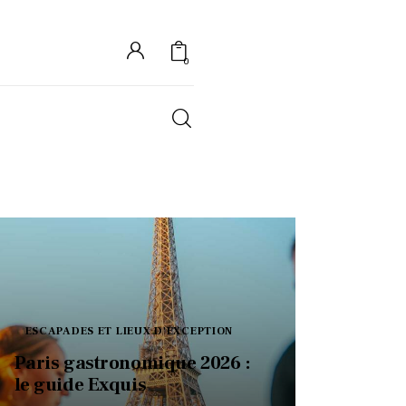
0
S
ESCAPADES ET LIEUX D'EXCEPTION
Paris gastronomique 2026 :
le guide Exquis