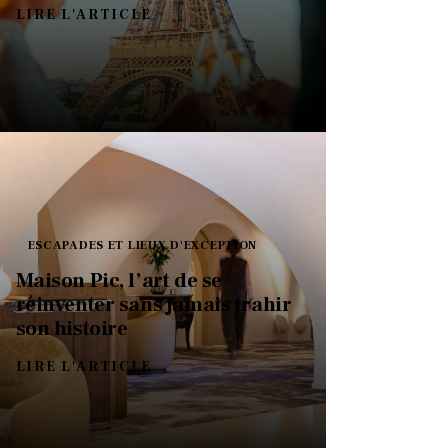
LIRE L'ARTICLE
ESCAPADES ET LIEUX D'EXCEPTION
Maison Pic, l’art de se
réinventer sans jamais trahir
son histoire
LIRE L'ARTICLE