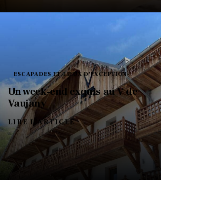
ESCAPADES ET LIEUX D'EXCEPTION
Un week-end exquis au V de
Vaujany
LIRE L'ARTICLE