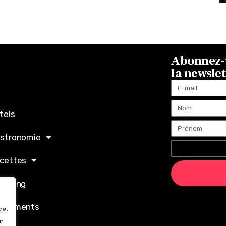
Abonnez-v
la newsle
tels
stronomie
cettes
opping
ènements
ce,
r