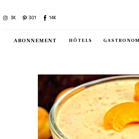
Hôtels
3K
301
14K
Gastronomie
Recettes
ABONNEMENT
HÔTELS
GASTRONOM
Shopping
Évènements