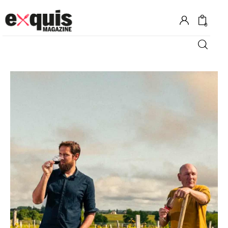
0
Hôtels
Gastronomie
Recettes
Shopping
Évènements