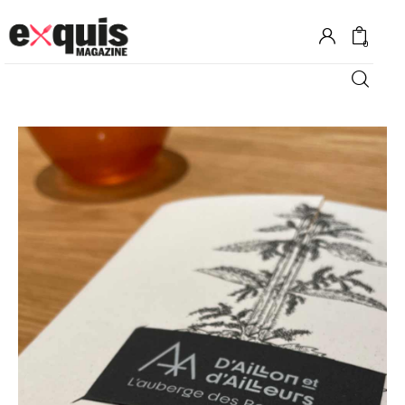
0
Hôtels
Gastronomie
Recettes
Shopping
Évènements