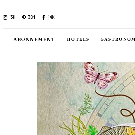
Hôtels
3K
301
14K
Gastronomie
Recettes
ABONNEMENT
HÔTELS
GASTRONOM
Shopping
Évènements