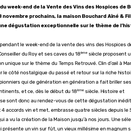
du week-end de la Vente des Vins des Hospices de B
18 novembre prochains, la maison Bouchard Aîné & Fil
ne dégustation exceptionnelle sur le thème de l’his
pendant le week-end de la vente des vins des Hospices d
ème
 Conseiller du Roy et ses caves du 18
 siècle proposent u
n unique sur le thème du Temps Retrouvé. Clin d’œil à Mar
 le côté nostalgique du passé et retour sur la riche histoi
pionniers qui de génération en génération a fait briller ses
ème
ntinents, et ce, dès le début du 18
 siècle. Histoire et 
e sont donc au rendez-vous de cette dégustation inédit
t 4 accords vin et met, embrasse quatre siècles depuis le 
i a vu la création de la Maison jusqu’à nos jours. Une séle
i présente un vin sur fût, un vieux millésime en magnum so