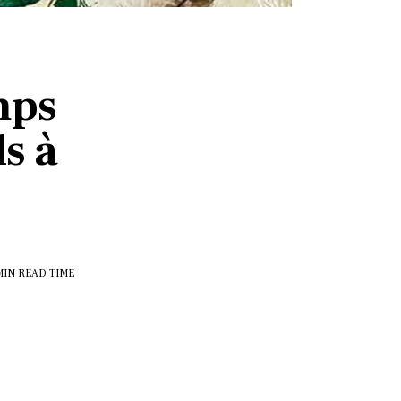
mps
s à
MIN
READ TIME