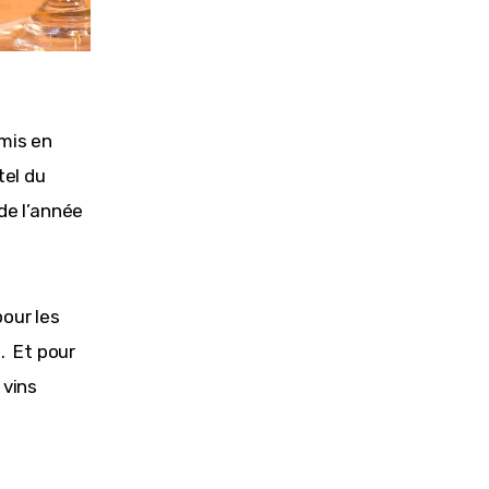
mis en 
tel du 
de l’année 
pour les 
  Et pour 
 vins 