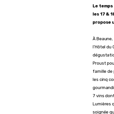
Le temps 
les 17 & 
propose u
À Beaune, 
l’Hôtel du
dégustatio
Proust pour
famille de 
les cinq co
gourmandis
7 vins don
Lumières qu
soignée qu