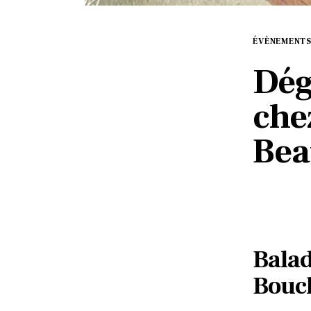
ÉVÈNEMENT
Dég
che
Bea
Balad
Bouch