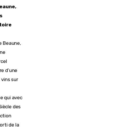
eaune, 
s 
toire
e Beaune, 
ne 
cel 
re d’une 
 vins sur 
e qui avec 
Siècle des 
ction 
rti de la 