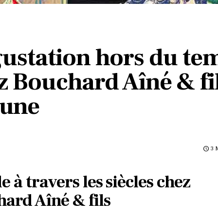
S
ustation hors du te
z Bouchard Aîné & fil
une
3 
e à travers les siècles chez
ard Aîné & fils