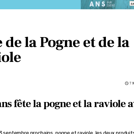
S
 de la Pogne et de la
iole
7 
s fête la pogne et la raviole 
13 septembre prochains, pogne et raviole, les deux produit