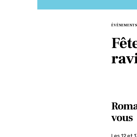
ÉVÈNEMENT
Fête
rav
Roman
vous
Les 12 et 