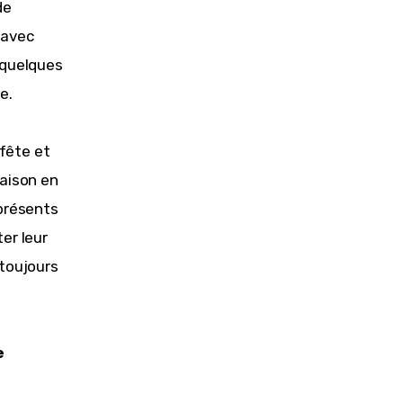
de 
 avec 
 quelques 
e.
fête et 
aison en 
présents 
er leur 
toujours 
e 