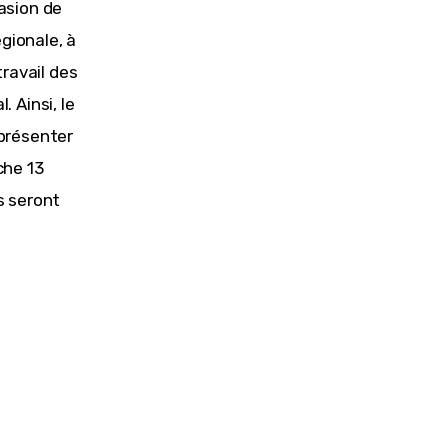
asion de 
gionale, à 
travail des 
 Ainsi, le 
présenter 
che 13 
 seront 