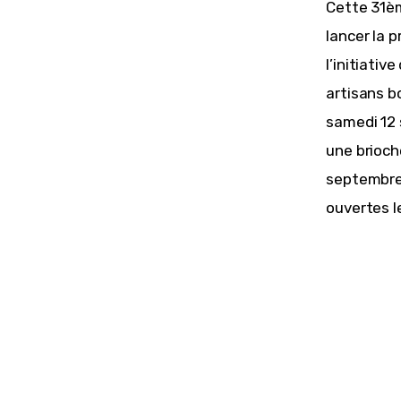
Cette 31ème
lancer la 
l’initiativ
artisans bo
samedi 12 
une brioche
septembre,
ouvertes l