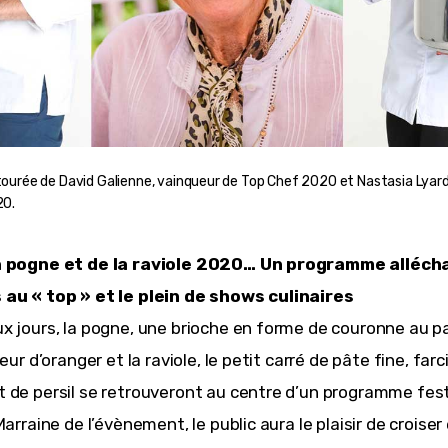
ourée de David Galienne, vainqueur de Top Chef 2020 et Nastasia Lyard
20.
a pogne et de la raviole 2020… Un programme alléch
 au « top » et le plein de shows culinaires
x jours, la pogne, une brioche en forme de couronne au p
leur d’oranger et la raviole, le petit carré de pâte fine, farci
 de persil se retrouveront au centre d’un programme festi
Marraine de l’évènement, le public aura le plaisir de croiser 