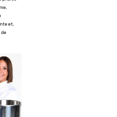
me, 
e 
nte et, 
 de 