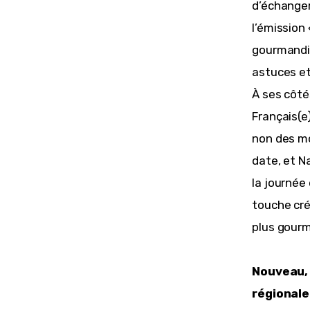
d’échanger
l’émission 
gourmandis
astuces et
À ses côtés
Français(e)
non des mo
date, et N
la journée
touche cré
plus gour
Nouveau, 
régionale