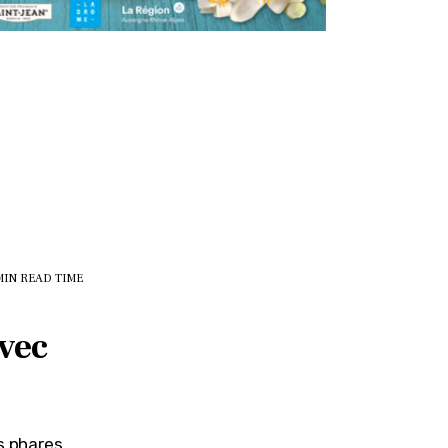
MIN
READ TIME
avec
s phares 