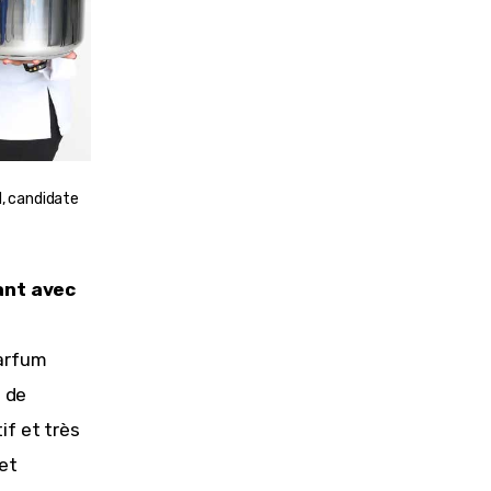
, candidate
ant avec 
arfum 
 de 
f et très 
et 