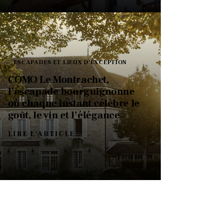
ESCAPADES ET LIEUX D'EXCEPTION
COMO Le Montrachet,
l’escapade bourguignonne
où chaque instant célèbre le
goût, le vin et l’élégance
LIRE L'ARTICLE