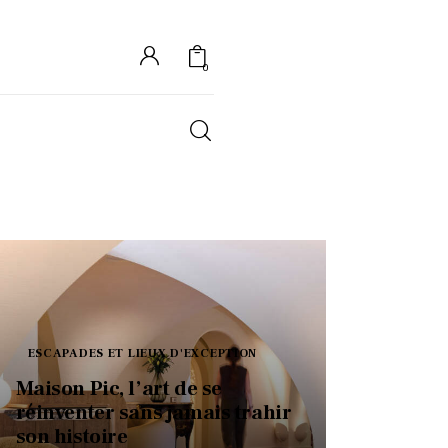
0
S
ESCAPADES ET LIEUX D'EXCEPTION
Maison Pic, l’art de se
réinventer sans jamais trahir
son histoire