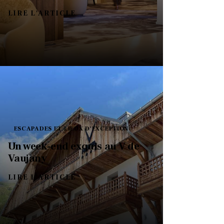
LIRE L'ARTICLE
ESCAPADES ET LIEUX D'EXCEPTION
Un week-end exquis au V de
Vaujany
LIRE L'ARTICLE