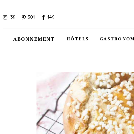
Hôtels
3K
301
14K
Gastronomie
Recettes
ABONNEMENT
HÔTELS
GASTRONOM
Shopping
Évènements