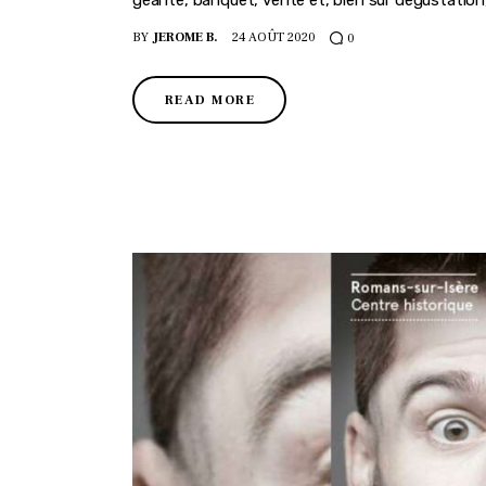
BY
JEROME B.
24 AOÛT 2020
0
READ MORE