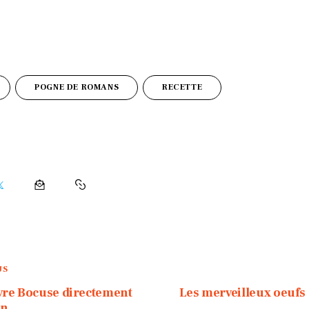
POGNE DE ROMANS
RECETTE
US
ivre Bocuse directement
Les merveilleux oeufs
on