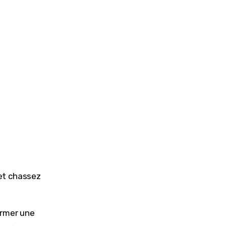
e
 et chassez
ormer une