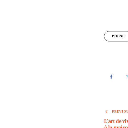
POGNE
PREVIO
L’art de v
à la mais