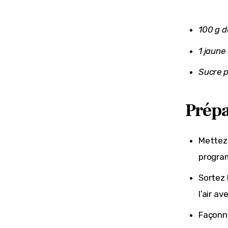
100 g 
1 jaune
Sucre p
Prépa
Mettez 
progra
Sortez 
l’air av
Façonne