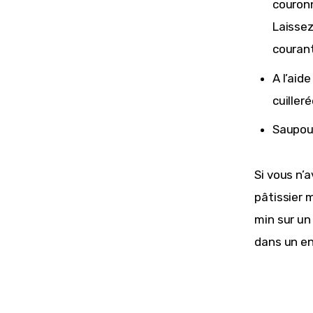
couronn
Laissez
courant
A l’aid
cuiller
Saupoud
Si vous n’
pâtissier 
min sur un 
dans un en