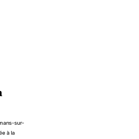
a
omans-sur-
e à la 