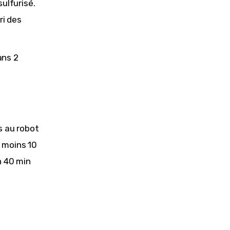
ulfurisé.
ri des
ans 2
s au robot
u moins 10
on 40 min