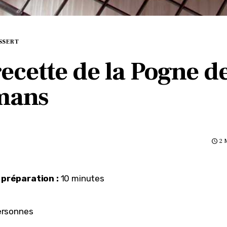
SSERT
recette de la Pogne d
mans
2 
préparation :
 10 minutes
ersonnes