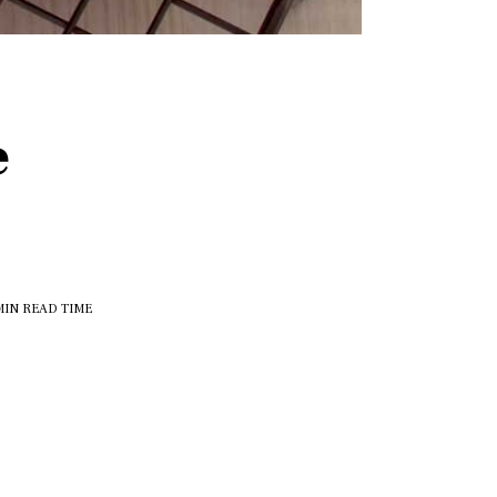
e
MIN
READ TIME