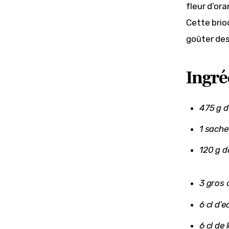
fleur d’ora
Cette brio
goûter des
Ingré
475 g d
1 sache
120 g d
3 gros 
6 cl d’
6 cl de l