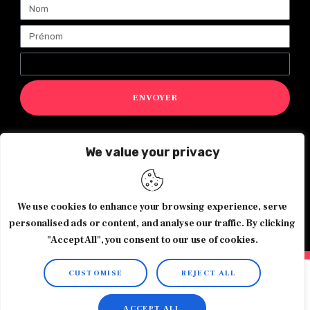
ENVOYER
We value your privacy
Magazine Exquis© 2026 Tous droits réservés -Made with ♥️
by
Agence de communication JOUR J
We use cookies to enhance your browsing experience, serve
personalised ads or content, and analyse our traffic. By clicking
"Accept All", you consent to our use of cookies.
CUSTOMISE
REJECT ALL
ACCEPT ALL