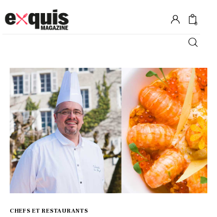
0
Hôtels
Gastronomie
Recettes
Shopping
Évènements
CHEFS ET RESTAURANTS