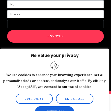
ENVOYER
We value your privacy
Magazine Exquis© 2026 Tous droits réservés -Made with ♥️
by
Agence de communication JOUR J
We use cookies to enhance your browsing experience, serve
personalised ads or content, and analyse our traffic. By clicking
"Accept All", you consent to our use of cookies.
CUSTOMISE
REJECT ALL