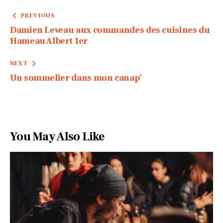
PREVIOUS
Damien Leveau aux commandes des cuisines du
Hameau Albert 1er
NEXT
Un sommelier dans mon canap’
You May Also Like