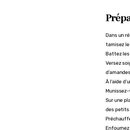
Prépa
Dans un ré
tamisez le
Battez les
Versez soi
d’amandes 
À l’aide d
Munissez-v
Sur une pla
des petits 
Préchauffe
Enfournez 