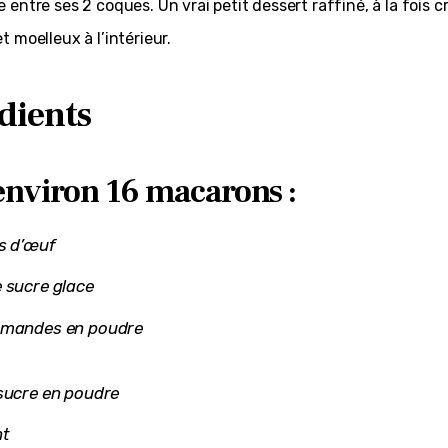
se entre ses 2 coques. Un vrai petit dessert raffiné, à la fois c
et moelleux à l’intérieur.
dients
environ 16 macarons :
s d’œuf
 sucre glace
amandes en poudre
sucre en poudre
nt