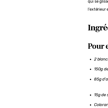
qui se glis
l’extérieur 
Ingré
Pour 
2 blanc
150g de
85g d’
15g de 
Colora