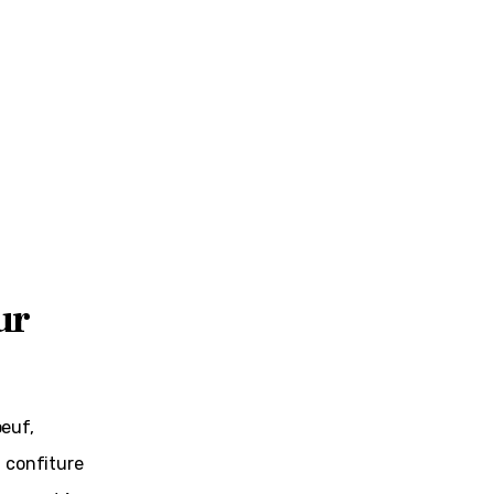
ur
euf, 
confiture 