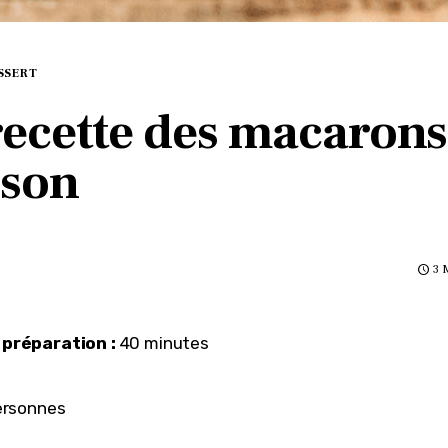
SSERT
recette des macarons 
son
3 
préparation :
 40 minutes
ersonnes