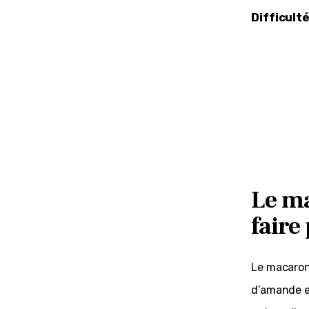
Difficulté
Le ma
faire
Le macaron 
d’amande e