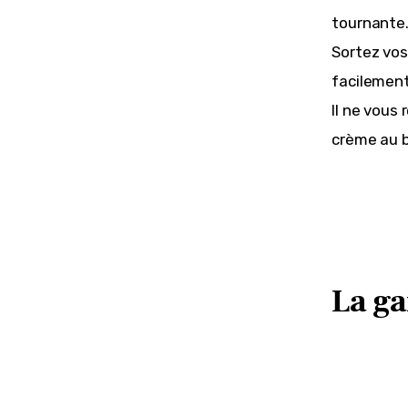
tournante
Sortez vos 
facilement
Il ne vous
crème au b
La ga