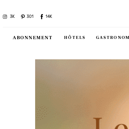
Hôtels
3K
301
14K
Gastronomie
Recettes
ABONNEMENT
HÔTELS
GASTRONOM
Shopping
Évènements