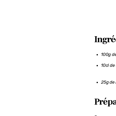
Ingré
100g de
10cl de
25g de 
Prépa