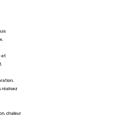
uis
x.
 et
t.
ration.
 réalisez
n, chaleur