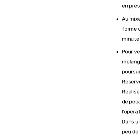
en prés
Au mixe
forme u
minute
Pour vér
mélange
poursui
Réserve
Réaliser
de péca
l’opéra
Dans un
peu de 