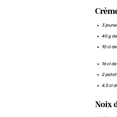
Crème
3 jaune
40 g de
10 cl de
16 cl d
2 pata
4,5 cl 
Noix 