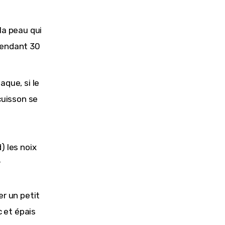
la peau qui
pendant 30
aque, si le
cuisson se
d) les noix
r
er un petit
c et épais