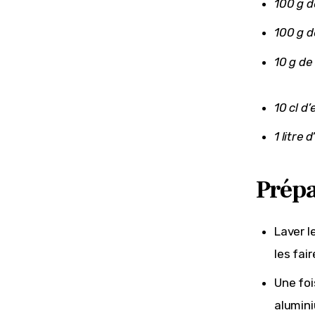
100 g d
100 g d
10 g de
10 cl d’
1 litre 
Prépa
Laver l
les fai
Une foi
alumini