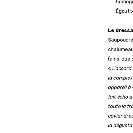
homogèn
Égoutte
Le dressa
Saupoudrer
chalumeau.
(ainsi que 
« L’accord
la complex
appareil à 
fait écho 
toute la fr
caviar dres
la dégustat