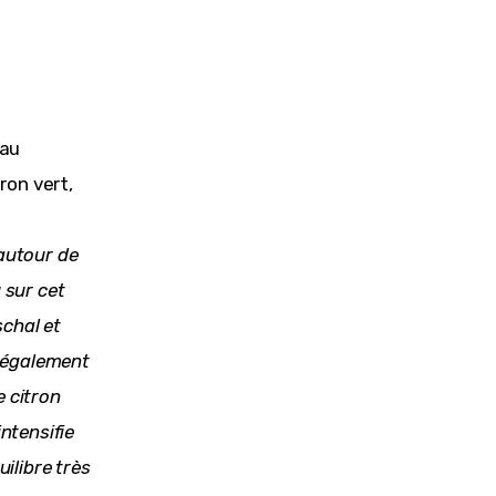
 au
ron vert,
 autour de
 sur cet
schal et
e également
e citron
ntensifie
ilibre très