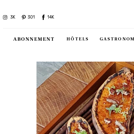
Hôtels
3K
301
14K
Gastronomie
Recettes
ABONNEMENT
HÔTELS
GASTRONOM
Shopping
Évènements