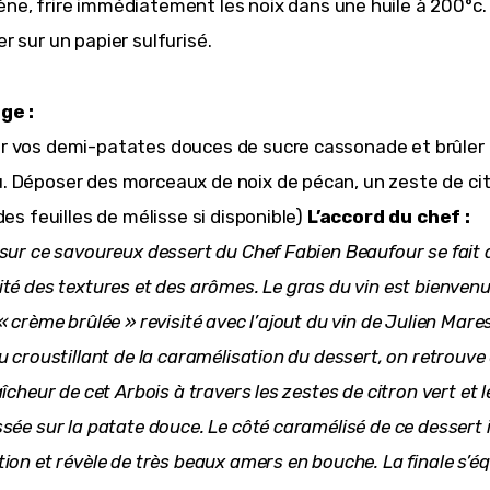
e, frire immédiatement les noix dans une huile à 200°c.
r sur un papier sulfurisé.
ge :
 vos demi-patates douces de sucre cassonade et brûler
 Déposer des morceaux de noix de pécan, un zeste de cit
des feuilles de mélisse si disponible)
L’accord du chef :
 sur ce savoureux dessert du Chef Fabien Beaufour se fait
ité des textures et des arômes. Le gras du vin est bienvenu
« crème brûlée » revisité avec l’ajout du vin de Julien Mare
au croustillant de la caramélisation du dessert, on retrouv
aîcheur de cet Arbois à travers les zestes de citron vert et l
sée sur la patate douce. Le côté caramélisé de ce dessert i
ion et révèle de très beaux amers en bouche. La finale s’équ