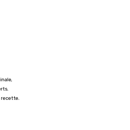
nale, 
ts. 
 recette.