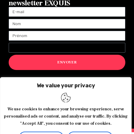
newsletter EXQUIS
ENVOYER
We value your privacy
Magazine Exquis© 2026 Tous droits réservés -Made with ♥️
We use cookies to enhance your browsing experience, serve
by
Agence de communication JOUR J
personalised ads or content, and analyse our traffic. By clicking
"Accept All", you consent to our use of cookies.