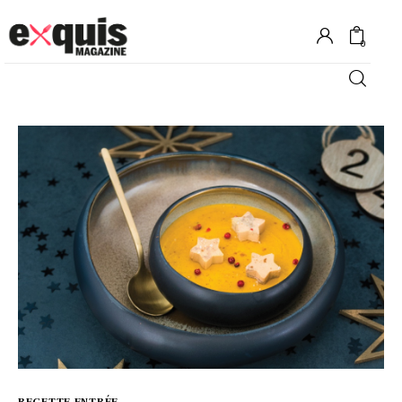
0
Hôtels
Gastronomie
Recettes
Shopping
Évènements