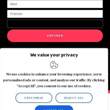
ENVOYER
We value your privacy
Magazine Exquis© 2026 Tous droits réservés -Made with ♥️
by
Agence de communication JOUR J
We use cookies to enhance your browsing experience, serve
personalised ads or content, and analyse our traffic. By clicking
"Accept All", you consent to our use of cookies.
CUSTOMISE
REJECT ALL