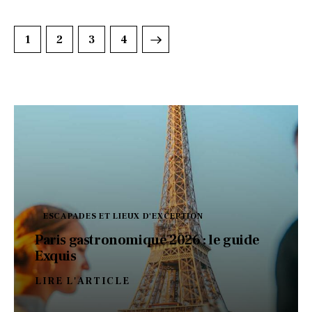
1
2
>
3
4
ESCAPADES ET LIEUX D'EXCEPTION
Paris gastronomique 2026 : le guide
Exquis
LIRE L'ARTICLE