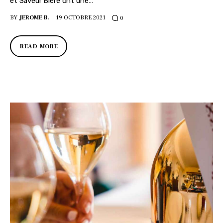
et Saveur Bière ont une…
BY
JEROME B.
19 OCTOBRE 2021
0
READ MORE