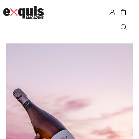
0
Hôtels
Gastronomie
Recettes
Shopping
Évènements