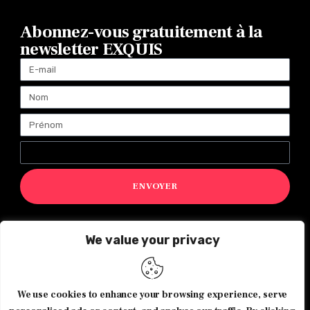
Abonnez-vous gratuitement à la
newsletter EXQUIS
ENVOYER
We value your privacy
Magazine Exquis© 2026 Tous droits réservés -Made with ♥️
by
Agence de communication JOUR J
We use cookies to enhance your browsing experience, serve