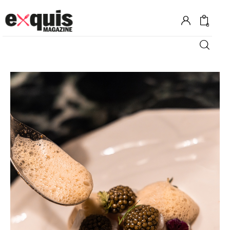
0
Hôtels
Gastronomie
Recettes
Shopping
Évènements