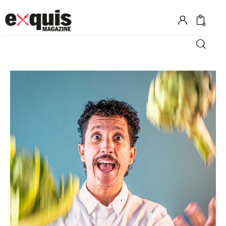
0
Hôtels
Gastronomie
Recettes
Shopping
Évènements