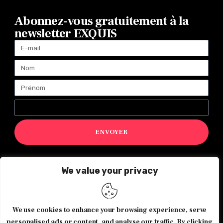
Abonnez-vous gratuitement à la
newsletter EXQUIS
ENVOYER
We value your privacy
Magazine Exquis© 2026 Tous droits réservés -Made with ♥️
by
Agence de communication JOUR J
We use cookies to enhance your browsing experience, serve
personalised ads or content, and analyse our traffic. By clicking