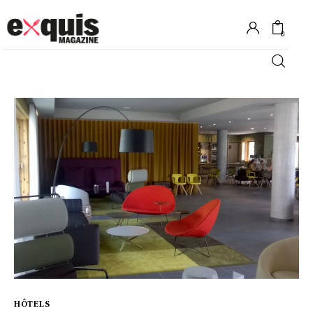
0
Hôtels
Gastronomie
Recettes
Shopping
Évènements
HÔTELS