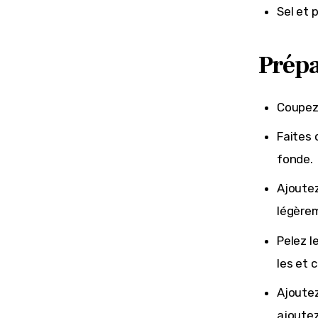
Sel et 
Prépa
Coupez 
Faites 
fonde.
Ajoutez
légèrem
Pelez l
les et 
Ajoutez
ajoutez