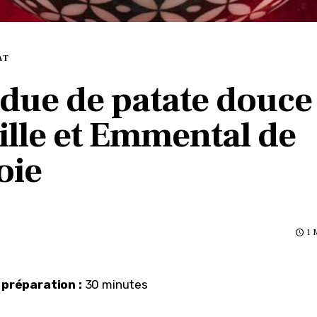
AT
due de patate douce 
ille et Emmental de
oie
1 
préparation :
 30 minutes