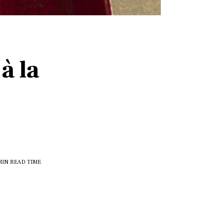
à la
MIN
READ TIME