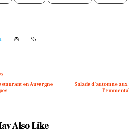
US
estaurant en Auvergne
Salade d’automne aux f
pes
l’Emmental
ay Also Like