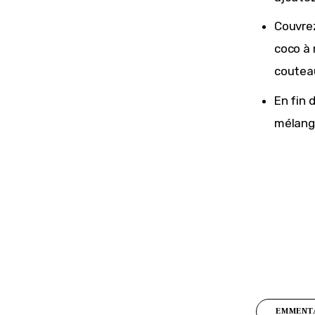
Couvrez
coco à 
couteau
En fin 
mélange
EMMENT