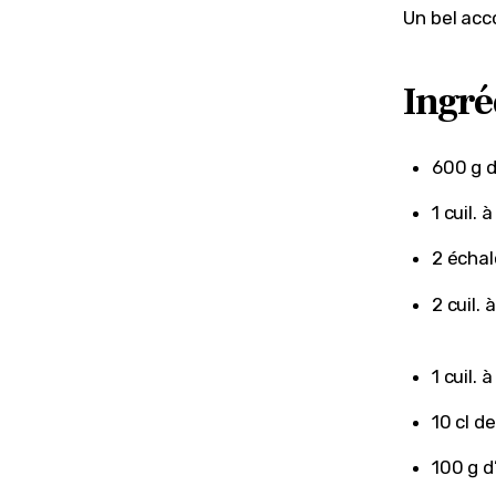
Un bel acc
Ingré
600 g d
1 cuil.
2 écha
2 cuil.
1 cuil.
10 cl de
100 g 