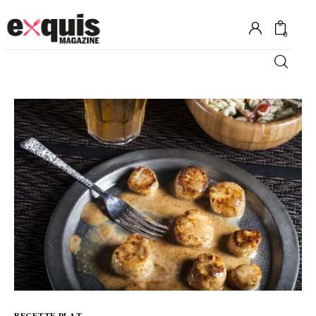
0
Hôtels
Gastronomie
Recettes
Shopping
Évènements