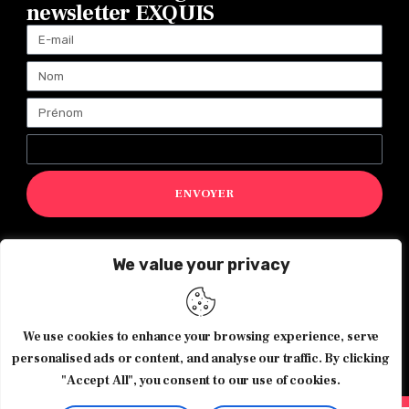
newsletter EXQUIS
ENVOYER
We value your privacy
Magazine Exquis© 2026 Tous droits réservés -Made with ♥️
by
Agence de communication JOUR J
We use cookies to enhance your browsing experience, serve
personalised ads or content, and analyse our traffic. By clicking
"Accept All", you consent to our use of cookies.