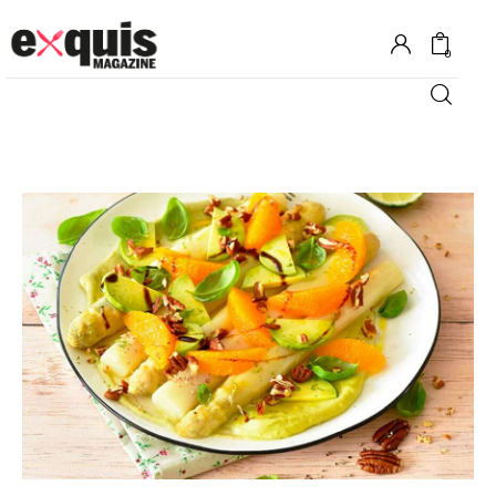
0
Hôtels
Gastronomie
Recettes
Shopping
Évènements