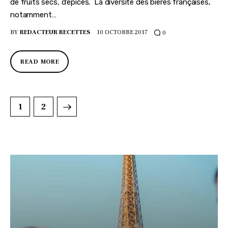
de fruits secs, d’épices. La diversité des bières françaises,
notamment…
BY
REDACTEUR RECETTES
10 OCTOBRE 2017
0
READ MORE
>
1
2