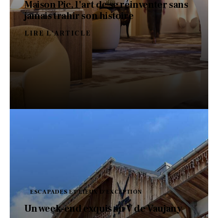
Maison Pic, l’art de se réinventer sans
jamais trahir son histoire
LIRE L'ARTICLE
ESCAPADES ET LIEUX D'EXCEPTION
Un week-end exquis au V de Vaujany