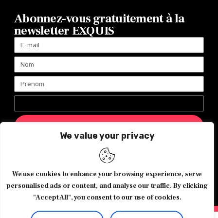
Abonnez-vous gratuitement à la
newsletter EXQUIS
ENVOYER
We value your privacy
Magazine Exquis© 2026 Tous droits réservés -Made with ♥️
We use cookies to enhance your browsing experience, serve
by
Agence de communication JOUR J
personalised ads or content, and analyse our traffic. By clicking
"Accept All", you consent to our use of cookies.