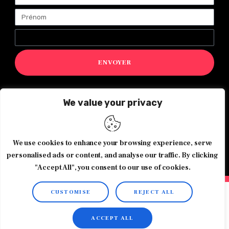
ENVOYER
We value your privacy
Magazine Exquis© 2026 Tous droits réservés -Made with ♥️
by
Agence de communication JOUR J
We use cookies to enhance your browsing experience, serve
personalised ads or content, and analyse our traffic. By clicking
"Accept All", you consent to our use of cookies.
CUSTOMISE
REJECT ALL
ACCEPT ALL