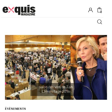
0
Hôtels
Gastronomie
Recettes
Shopping
Évènements
ÉVÈNEMENTS