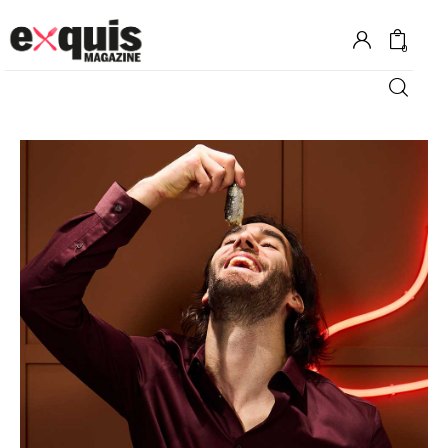
0
Hôtels
Gastronomie
Recettes
Shopping
Évènements