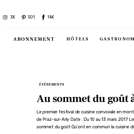
Hôtels
3K
301
14K
Gastronomie
Recettes
ABONNEMENT
HÔTELS
GASTRONOM
Shopping
Évènements
ÉVÈNEMENTS
Au sommet du goût à
Le premier festival de cuisine conviviale en mont
de Praz-sur-Arly Date : Du 10 au 13 mars 2017 Li
sommet du goût Qu'ont en commun la cuisine dit