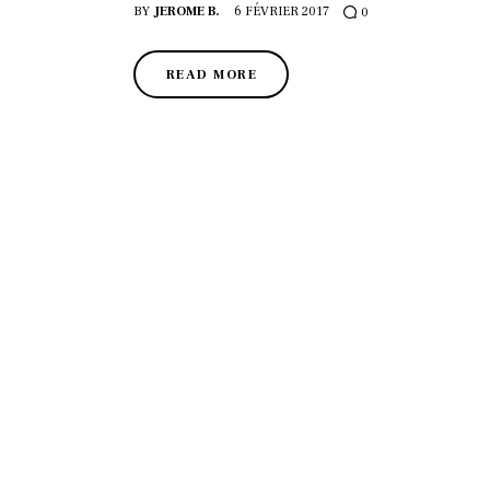
BY
JEROME B.
6 FÉVRIER 2017
0
READ MORE