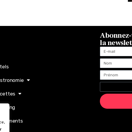
Abonnez-v
la newsle
tels
stronomie
cettes
opping
ènements
ce,
r