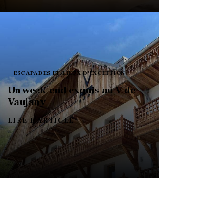
ESCAPADES ET LIEUX D'EXCEPTION
Un week-end exquis au V de
Vaujany
LIRE L'ARTICLE