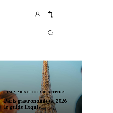
0
S
ESCAPADES ET LIEUX D'EXCEPTION
Paris gastronomique 2026 :
le guide Exquis