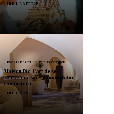
LIRE L'ARTICLE
ESCAPADES ET LIEUX D'EXCEPTION
Maison Pic, l’art de se
réinventer sans jamais trahir
son histoire
LIRE L'ARTICLE