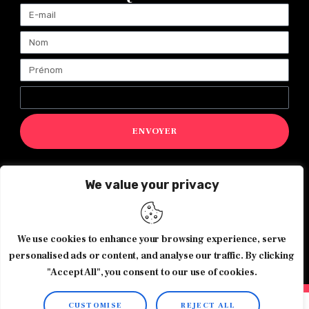
ENVOYER
We value your privacy
Magazine Exquis© 2026 Tous droits réservés -Made with ♥️
by
Agence de communication JOUR J
We use cookies to enhance your browsing experience, serve
personalised ads or content, and analyse our traffic. By clicking
"Accept All", you consent to our use of cookies.
CUSTOMISE
REJECT ALL