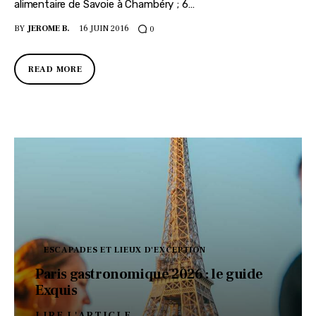
alimentaire de Savoie à Chambéry ; 6…
BY
JEROME B.
16 JUIN 2016
0
READ MORE
ESCAPADES ET LIEUX D'EXCEPTION
Paris gastronomique 2026 : le guide
Exquis
LIRE L'ARTICLE