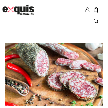
0
Hôtels
Gastronomie
Recettes
Shopping
Évènements