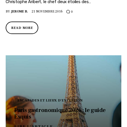
Christophe Aribert, le chef deux étoiles des…
BY
JEROME B.
21 NOVEMBRE 2016
0
READ MORE
ESCAPADES ET LIEUX D'EXCEPTION
Paris gastronomique 2026 : le guide
Exquis
LIRE L'ARTICLE