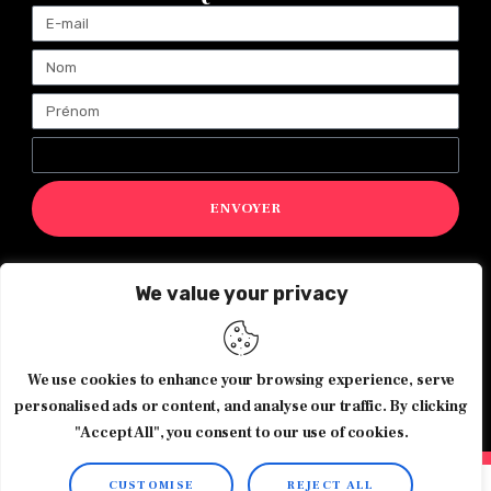
ENVOYER
We value your privacy
Magazine Exquis© 2026 Tous droits réservés -Made with ♥️
by
Agence de communication JOUR J
We use cookies to enhance your browsing experience, serve
personalised ads or content, and analyse our traffic. By clicking
"Accept All", you consent to our use of cookies.
CUSTOMISE
REJECT ALL