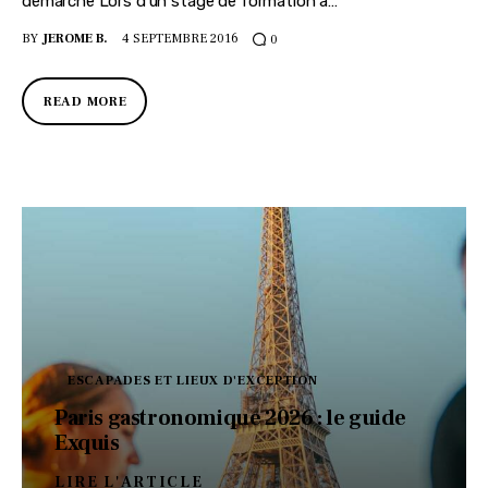
démarche Lors d’un stage de formation à…
BY
JEROME B.
4 SEPTEMBRE 2016
0
READ MORE
ESCAPADES ET LIEUX D'EXCEPTION
Paris gastronomique 2026 : le guide
Exquis
LIRE L'ARTICLE