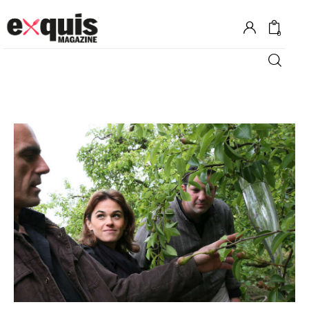
0
Hôtels
Gastronomie
Recettes
Shopping
Évènements