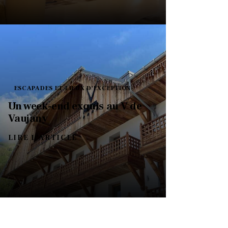
ESCAPADES ET LIEUX D'EXCEPTION
Un week-end exquis au V de
Vaujany
LIRE L'ARTICLE