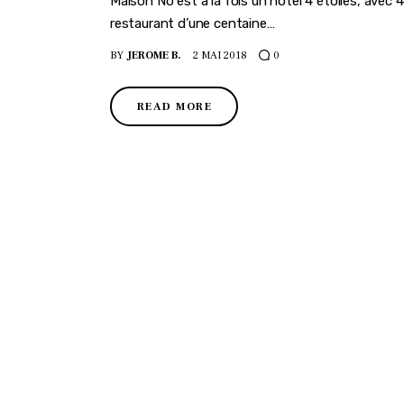
Maison Nô est à la fois un hôtel 4 étoiles, avec
restaurant d’une centaine…
BY
JEROME B.
2 MAI 2018
0
READ MORE