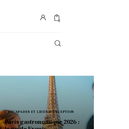
0
S
ESCAPADES ET LIEUX D'EXCEPTION
Paris gastronomique 2026 :
le guide Exquis