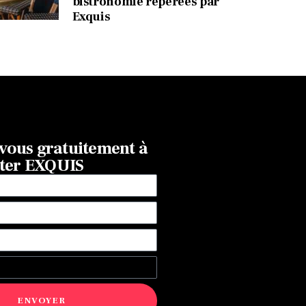
bistronomie repérées par
Exquis
ous gratuitement à
tter EXQUIS
ENVOYER