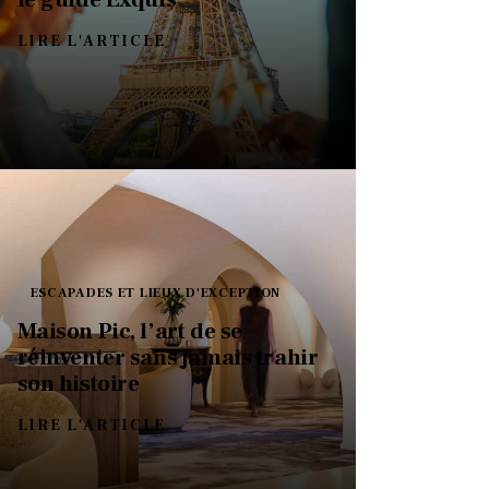
LIRE L'ARTICLE
ESCAPADES ET LIEUX D'EXCEPTION
Maison Pic, l’art de se
réinventer sans jamais trahir
son histoire
LIRE L'ARTICLE