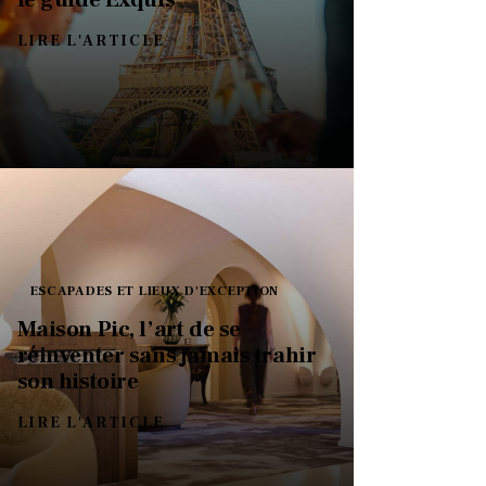
LIRE L'ARTICLE
ESCAPADES ET LIEUX D'EXCEPTION
Maison Pic, l’art de se
réinventer sans jamais trahir
son histoire
LIRE L'ARTICLE