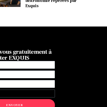
bistronomie repérées par
Exquis
ous gratuitement à
tter EXQUIS
ENVOYER