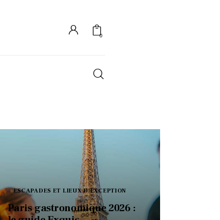
0
S
ESCAPADES ET LIEUX D'EXCEPTION
Paris gastronomique 2026 :
le guide Exquis