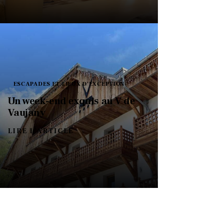
ESCAPADES ET LIEUX D'EXCEPTION
Un week-end exquis au V de
Vaujany
LIRE L'ARTICLE