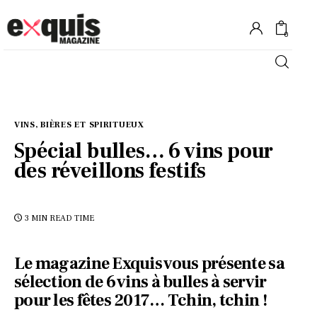
0
Hôtels
VINS, BIÈRES ET SPIRITUEUX
Gastronomie
Spécial bulles… 6 vins pour
des réveillons festifs
Recettes
Shopping
3 MIN
READ TIME
Évènements
Le magazine Exquis vous présente sa
sélection de 6 vins à bulles à servir
pour les fêtes 2017… Tchin, tchin !