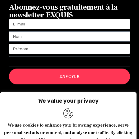
Abonnez-vous gratuitement à la
newsletter EXQUIS
ENVOYER
We value your privacy
Magazine Exquis© 2026 Tous droits réservés -Made with ♥️
by
Agence de communication JOUR J
We use cookies to enhance your browsing experience, serve
personalised ads or content, and analyse our traffic. By clicking