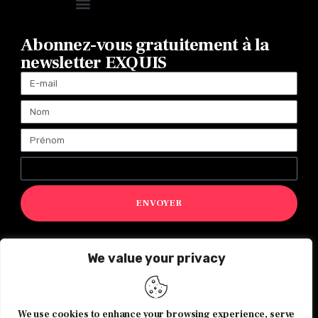
Abonnez-vous gratuitement à la
newsletter EXQUIS
ENVOYER
We value your privacy
Magazine Exquis© 2026 Tous droits réservés -Made with ♥️
by
Agence de communication JOUR J
We use cookies to enhance your browsing experience, serve