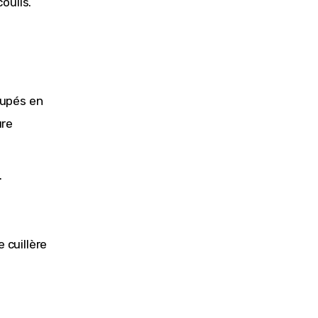
coulis.
oupés en
ure
.
 cuillère