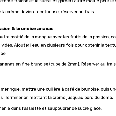
 crème fraîche et le sucre, et garder l’autre moitié pour le 
 la crème devient onctueuse, réserver au frais.
ssion & brunoise ananas
’autre moitié de la mangue avec les fruits de la passion, c
 vidés. Ajouter l’eau en plusieurs fois pour obtenir la text
tée.
 l’ananas en fine brunoise (cube de 2mm). Réserver au frais
 meringue, mettre une cuillère à café de brunoise, puis une
is. Terminer en mettant la crème jusqu’au bord du dôme.
er le dans l’assiette et saupoudrer de sucre glace.