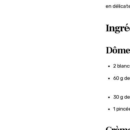
en délicat
Ingré
Dôme
2 blanc
60 g de
30 g de
1 pincé