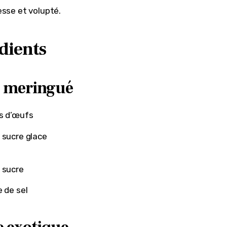
esse et volupté.
dients
 meringué
s d’œufs
 sucre glace
 sucre
e de sel