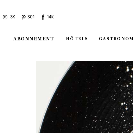
Hôtels
3K
301
14K
Gastronomie
Recettes
ABONNEMENT
HÔTELS
GASTRONOM
Shopping
Évènements