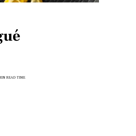
gué
MIN
READ TIME