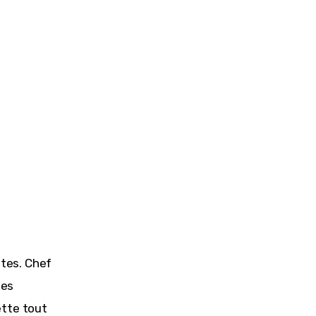
êtes. Chef 
ses 
tte tout 