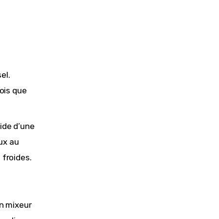
el.
fois que
aide d’une
eux au
 froides.
un mixeur