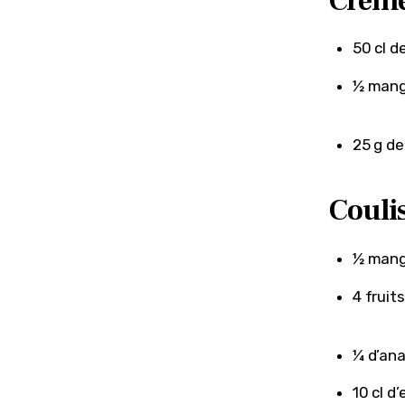
Crème
50 cl d
½ mang
25 g de
Couli
½ mang
4 fruit
¼ d’an
10 cl d