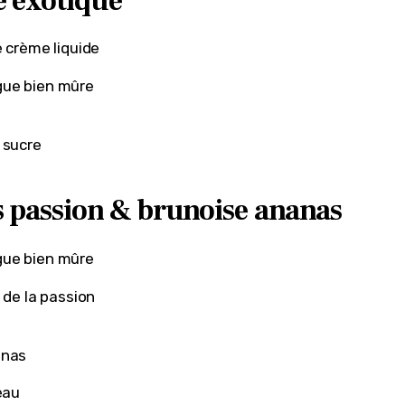
 exotique
e crème liquide
ue bien mûre
 sucre
s passion & brunoise ananas
ue bien mûre
s de la passion
anas
’eau