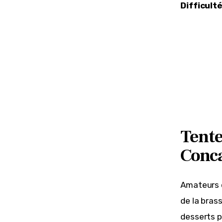
Difficulté
Tente
Conca
Amateurs d
de la bras
desserts p