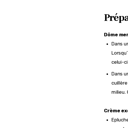
Prépa
Dôme mer
Dans un
Lorsqu’
celui-c
Dans un
cuillèr
milieu.
Crème ex
Epluche